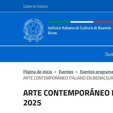
Saltar al contenido
Gobierno italiano
Encabezado del sitio web,
Istituto Italiano di Cultura di Buenos
Aires
Il sito ufficiale dell'Istituto Italian
Qui
Página de inicio
>
Eventos
>
Eventos program
ARTE CONTEMPORÁNEO ITALIANO EN BIENALSU
ARTE CONTEMPORÁNEO I
2025