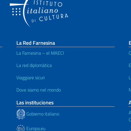
La Red Farnesina
E
La Farnesina – el MAECI
Q
La red diplomática
E
Viaggiare sicuri
L
Dove siamo nel mondo
N
Las instituciones
A
Gobierno italiano
C
Europa.eu