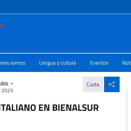
 redes sociales y menú
o di Cultura di Buenos Aires
énes somos
Lengua y cultura
Eventos
Not
Compa
ados
>
Cuota
R 2025
TALIANO EN BIENALSUR