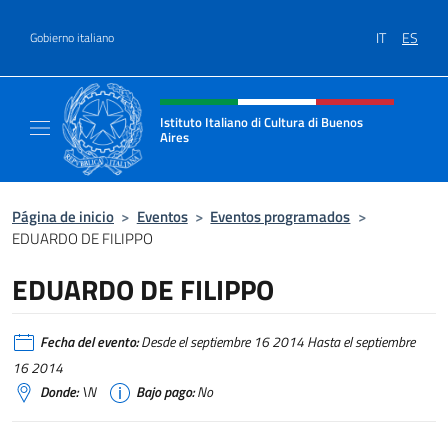
Saltar al contenido
IT
ES
Gobierno italiano
Encabezado del sitio web, redes
Istituto Italiano di Cultura di Buenos
Aires
Il sito ufficiale dell'Istituto Italiano di Cult
Página de inicio
>
Eventos
>
Eventos programados
>
EDUARDO DE FILIPPO
EDUARDO DE FILIPPO
Fecha del evento:
Desde el septiembre 16 2014 Hasta el septiembre
16 2014
Donde:
\N
Bajo pago:
No