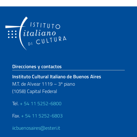
Sezione footer
Direcciones y contactos
Instituto Cultural Italiano de Buenos Aires
M.T. de Alvear 1119 – 3º piano
(1058) Capital Federal
Tel.
+ 54 11 5252-6800
Fax.
+ 54 11 5252-6803
iicbuenosaires@esteri.it