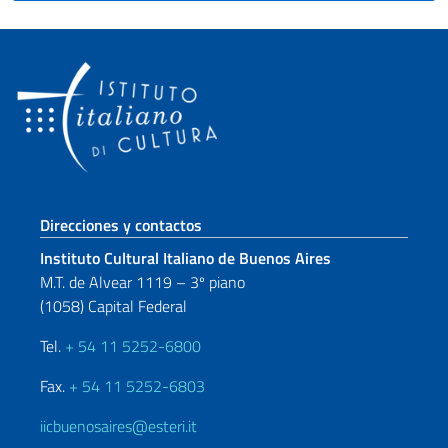
Sezione footer
Direcciones y contactos
Instituto Cultural Italiano de Buenos Aires
M.T. de Alvear 1119 – 3º piano
(1058) Capital Federal
Tel.
+ 54 11 5252-6800
Fax.
+ 54 11 5252-6803
iicbuenosaires@esteri.it