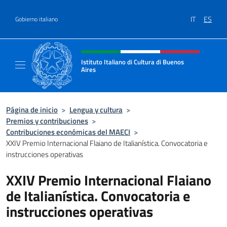
Saltar al contenido
IT
ES
Gobierno italiano
Encabezado del sitio web, redes
Istituto Italiano di Cultura di Buenos
Aires
Il sito ufficiale dell'Istituto Italiano di Cult
Página de inicio
>
Lengua y cultura
>
Premios y contribuciones
>
Contribuciones económicas del MAECI
>
XXIV Premio Internacional Flaiano de Italianística. Convocatoria e
instrucciones operativas
XXIV Premio Internacional Flaiano
de Italianística. Convocatoria e
instrucciones operativas