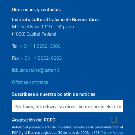
Sezione footer
Direcciones y contactos
Instituto Cultural Italiano de Buenos Aires
M.T. de Alvear 1119 – 3º piano
(1058) Capital Federal
Tel.
+ 54 11 5252-6800
Fax.
+ 54 11 5252-6803
iicbuenosaires@esteri.it
Oficinas centrales
Suscríbase a nuestro boletín de noticias
Inserta tu correo electronico
Aceptación del RGPD
Autorizo ​​el procesamiento de mis datos personales de conformidad con el
RGPD y el Decreto Legislativo 30 de junio de 2003, n.196
Privacy
Avisos