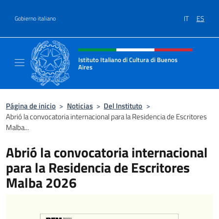
Saltar al contenido
IT
ES
Gobierno italiano
Encabezado del sitio web, redes
Istituto Italiano di Cultura di Buenos
Aires
Il sito ufficiale dell'Istituto Italiano di Cult
Página de inicio
>
Noticias
>
Del Instituto
>
Abrió la convocatoria internacional para la Residencia de Escritores
Malba...
Abrió la convocatoria internacional
para la Residencia de Escritores
Malba 2026