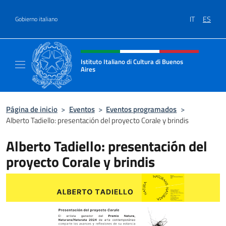
Saltar al contenido
IT
ES
Gobierno italiano
Encabezado del sitio web, redes
Istituto Italiano di Cultura di Buenos
Aires
Il sito ufficiale dell'Istituto Italiano di Cult
Página de inicio
>
Eventos
>
Eventos programados
>
Alberto Tadiello: presentación del proyecto Corale y brindis
Alberto Tadiello: presentación del
proyecto Corale y brindis