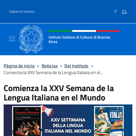
Saltar al contenido
IT
ES
Gobierno italiano
Encabezado del sitio web, redes
Istituto Italiano di Cultura di Buenos
Aires
Il sito ufficiale dell'Istituto Italiano di Cult
Página de inicio
>
Noticias
>
Del Instituto
>
Comienza la XXV Semana de la Lengua Italiana en el...
Comienza la XXV Semana de la
Lengua Italiana en el Mundo