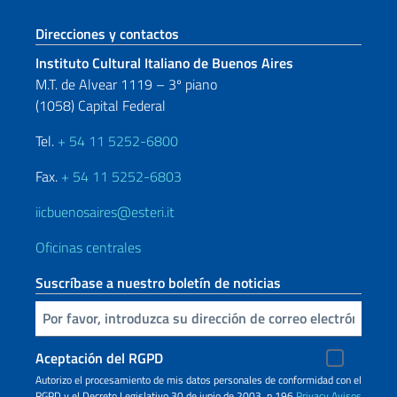
Sezione footer
Direcciones y contactos
Instituto Cultural Italiano de Buenos Aires
M.T. de Alvear 1119 – 3º piano
(1058) Capital Federal
Tel.
+ 54 11 5252-6800
Fax.
+ 54 11 5252-6803
iicbuenosaires@esteri.it
Oficinas centrales
Suscríbase a nuestro boletín de noticias
Inserta tu correo electronico
Aceptación del RGPD
Autorizo ​​el procesamiento de mis datos personales de conformidad con el
RGPD y el Decreto Legislativo 30 de junio de 2003, n.196
Privacy
Avisos