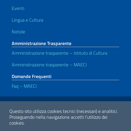
Eventi
Lingua e Cultura
Notizie
Amministrazione Trasparente
Amministrazione trasparente – Istituto di Cultura
Amministrazione trasparente – MAECI
Domande Frequenti
Faq – MAECI
Link Utili
Note legali
Privacy e cookie policy
Dichiarazione di accessibilità
Questo sito utilizza cookies tecnici (necessari) e analitici.
Proseguendo nella navigazione accetti l'utilizzo dei
cookies.
2026 Copyright Ministero degli Affari Esteri e della Cooperazione