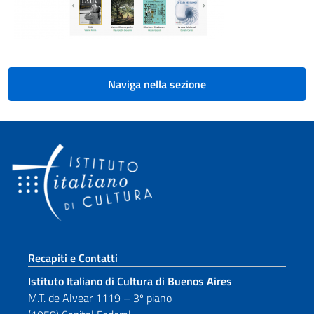
Naviga nella sezione
Sezione footer
Recapiti e Contatti
Istituto Italiano di Cultura di Buenos Aires
M.T. de Alvear 1119 – 3º piano