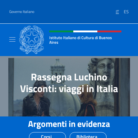
Salta al contenuto
IT
ES
Governo Italiano
Intestazione sito, social e menù
Istituto Italiano di Cultura di Buenos
Aires
Il sito ufficiale dell'Istituto Italiano di Cult
Rassegna Luchino
Visconti: viaggi in Italia
Argomenti in evidenza
Corsi
Biblioteca