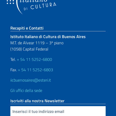
Sezione footer
Recapiti e Contatti
Istituto Italiano di Cultura di Buenos Aires
M.T. de Alvear 1119 – 3º piano
(1058) Capital Federal
Tel.
+ 54 11 5252-6800
Fax.
+ 54 11 5252-6803
iicbuenosaires@esteri.it
Gli uffici della sede
Iscriviti alla nostra Newsletter
Inserisci la tua email