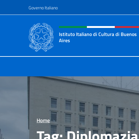
Salta al contenuto
Governo Italiano
Intestazione sito, social 
Istituto Italiano di Cultura di Buenos
Aires
Il sito ufficiale dell'Istituto Italian
Home
>
Tag:
Diplomazia