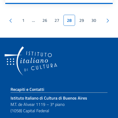
Paginazione
Pagina precedente
1
…
26
27
28
29
30
Pagina succesiva
Sezione footer
Recapiti e Contatti
Istituto Italiano di Cultura di Buenos Aires
M.T. de Alvear 1119 – 3º piano
(1058) Capital Federal