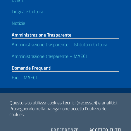
Lingua e Cultura
Notizie
Amministrazione Trasparente
Amministrazione trasparente – Istituto di Cultura
Amministrazione trasparente – MAECI
Domande Frequenti
Faq – MAECI
Link Utili
Note legali
Privacy e cookie policy
Dichiarazione di accessibilità
Questo sito utilizza cookies tecnici (necessari) e analitici.
Proseguendo nella navigazione accetti l'utilizzo dei
cookies.
2026 Copyright Ministero degli Affari Esteri e della Cooperazione
Internazionale
COOKIES
I CO
PREFERENZE
ACCETTO TUTTI