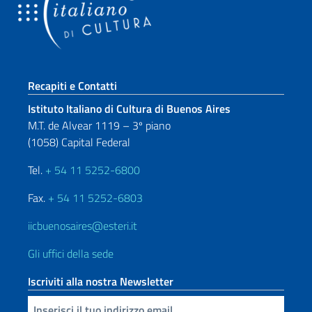
Sezione footer
Recapiti e Contatti
Istituto Italiano di Cultura di Buenos Aires
M.T. de Alvear 1119 – 3º piano
(1058) Capital Federal
Tel.
+ 54 11 5252-6800
Fax.
+ 54 11 5252-6803
iicbuenosaires@esteri.it
Gli uffici della sede
Iscriviti alla nostra Newsletter
Inserisci la tua email