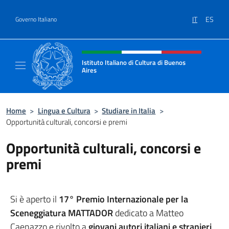
Salta al contenuto
IT
ES
Governo Italiano
Intestazione sito, social e menù
Istituto Italiano di Cultura di Buenos
Aires
Il sito ufficiale dell'Istituto Italiano di Cult
Home
>
Lingua e Cultura
>
Studiare in Italia
>
Opportunità culturali, concorsi e premi
Opportunità culturali, concorsi e
premi
Si è aperto il
17° Premio Internazionale per la
Sceneggiatura MATTADOR
dedicato a Matteo
Caenazzo e rivolto a
giovani autori italiani e stranieri