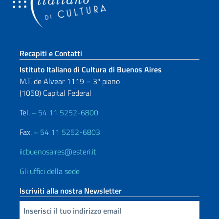
Sezione footer
Recapiti e Contatti
Istituto Italiano di Cultura di Buenos Aires
M.T. de Alvear 1119 – 3º piano
(1058) Capital Federal
Tel.
+ 54 11 5252-6800
Fax.
+ 54 11 5252-6803
iicbuenosaires@esteri.it
Gli uffici della sede
Iscriviti alla nostra Newsletter
Inserisci la tua email