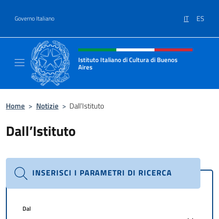
Salta al contenuto
IT
ES
Governo Italiano
Intestazione sito, social e menù
Istituto Italiano di Cultura di Buenos
Aires
Il sito ufficiale dell'Istituto Italiano di Cult
Home
>
Notizie
>
Dall’Istituto
Dall’Istituto
INSERISCI I PARAMETRI DI RICERCA
Dal