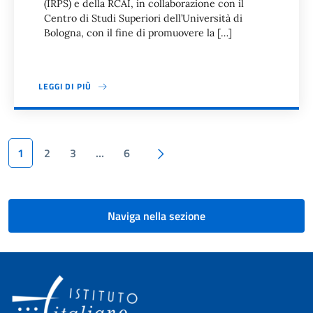
(IRPS) e della RCAI, in collaborazione con il
Centro di Studi Superiori dell’Università di
Bologna, con il fine di promuovere la […]
LEGGI DI PIÙ
Paginazione
Pagina successiva
1
2
3
…
6
Naviga nella sezione