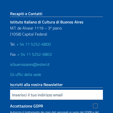
Sezione footer
Recapiti e Contatti
Istituto Italiano di Cultura di Buenos Aires
M.T. de Alvear 1119 – 3º piano
(1058) Capital Federal
Tel.
+ 54 11 5252-6800
Fax.
+ 54 11 5252-6803
iicbuenosaires@esteri.it
Gli uffici della sede
Iscriviti alla nostra Newsletter
Inserisci la tua email
Accettazione GDPR
Autorizzo il trattamento dei miei dati personali ai sensi del GDPR e del