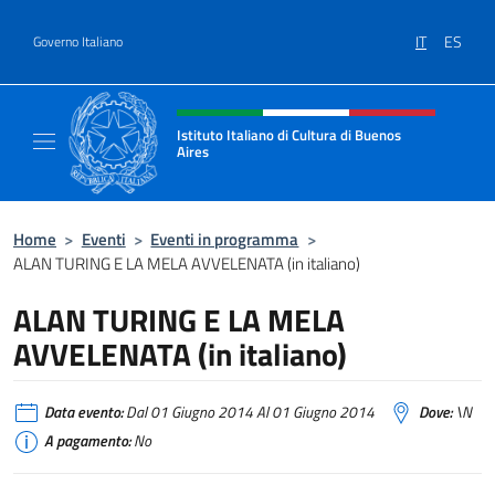
Salta al contenuto
IT
ES
Governo Italiano
Intestazione sito, social e menù
Istituto Italiano di Cultura di Buenos
Aires
Il sito ufficiale dell'Istituto Italiano di Cult
Home
>
Eventi
>
Eventi in programma
>
ALAN TURING E LA MELA AVVELENATA (in italiano)
ALAN TURING E LA MELA
AVVELENATA (in italiano)
Data evento:
Dal 01 Giugno 2014 Al 01 Giugno 2014
Dove:
\N
A pagamento:
No