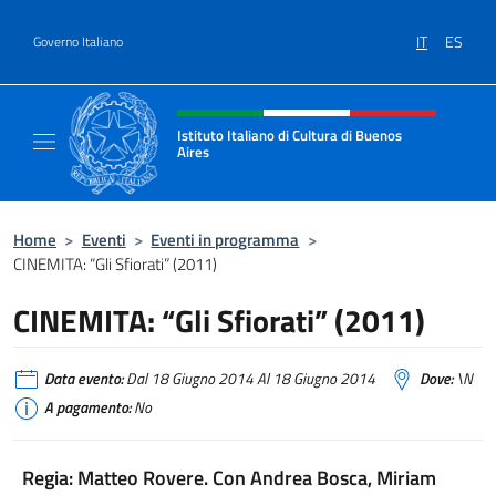
Salta al contenuto
IT
ES
Governo Italiano
Intestazione sito, social e menù
Istituto Italiano di Cultura di Buenos
Aires
Il sito ufficiale dell'Istituto Italiano di Cult
Home
>
Eventi
>
Eventi in programma
>
CINEMITA: “Gli Sfiorati” (2011)
CINEMITA: “Gli Sfiorati” (2011)
Data evento:
Dal 18 Giugno 2014 Al 18 Giugno 2014
Dove:
\N
A pagamento:
No
Regia: Matteo Rovere. Con Andrea Bosca, Miriam