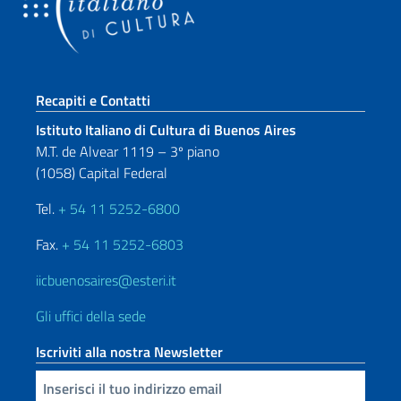
Sezione footer
Recapiti e Contatti
Istituto Italiano di Cultura di Buenos Aires
M.T. de Alvear 1119 – 3º piano
(1058) Capital Federal
Tel.
+ 54 11 5252-6800
Fax.
+ 54 11 5252-6803
iicbuenosaires@esteri.it
Gli uffici della sede
Iscriviti alla nostra Newsletter
Inserisci la tua email