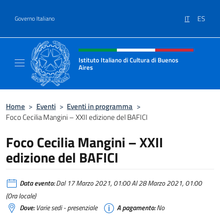
Salta al contenuto
IT
ES
Governo Italiano
Intestazione sito, social e menù
Istituto Italiano di Cultura di Buenos
Aires
Il sito ufficiale dell'Istituto Italiano di Cult
Home
>
Eventi
>
Eventi in programma
>
Foco Cecilia Mangini – XXII edizione del BAFICI
Foco Cecilia Mangini – XXII
edizione del BAFICI
Data evento:
Dal 17 Marzo 2021, 01:00 Al 28 Marzo 2021, 01:00
(Ora locale)
Dove:
Varie sedi - presenziale
A pagamento:
No