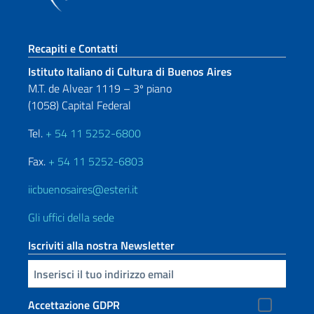
Sezione footer
Recapiti e Contatti
Istituto Italiano di Cultura di Buenos Aires
M.T. de Alvear 1119 – 3º piano
(1058) Capital Federal
Tel.
+ 54 11 5252-6800
Fax.
+ 54 11 5252-6803
iicbuenosaires@esteri.it
Gli uffici della sede
Iscriviti alla nostra Newsletter
Inserisci la tua email
Accettazione GDPR