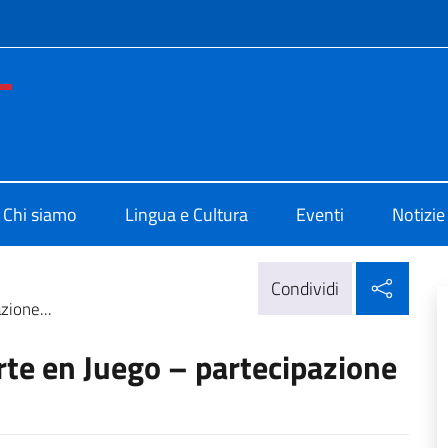
e menù
o di Cultura di Buenos Aires
Chi siamo
Lingua e Cultura
Eventi
Notizie
Condi
Condividi
zione...
te en Juego – partecipazione