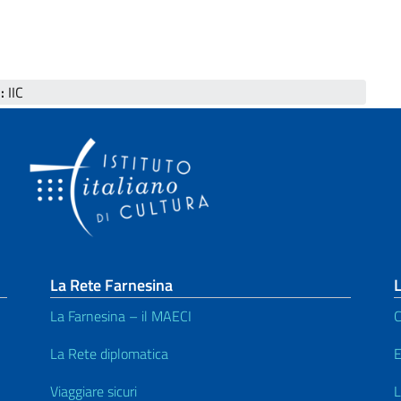
:
IIC
La Rete Farnesina
L
La Farnesina – il MAECI
C
La Rete diplomatica
E
Viaggiare sicuri
L