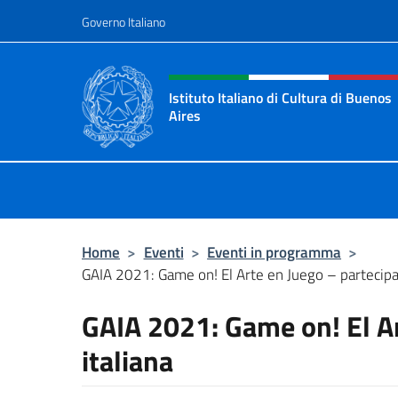
Salta al contenuto
Governo Italiano
Intestazione sito, social 
Istituto Italiano di Cultura di Buenos
Aires
Il sito ufficiale dell'Istituto Italian
Home
>
Eventi
>
Eventi in programma
>
GAIA 2021: Game on! El Arte en Juego – partecipa
GAIA 2021: Game on! El Ar
italiana