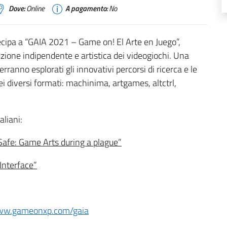
Dove:
Online
A pagamento:
No
rtecipa a “GAIA 2021 – Game on! El Arte en Juego”,
zione indipendente e artistica dei videogiochi. Una
rranno esplorati gli innovativi percorsi di ricerca e le
ei diversi formati: machinima, artgames, altctrl,
aliani:
Safe: Game Arts during a plague”
 Interface”
www.gameonxp.com/gaia