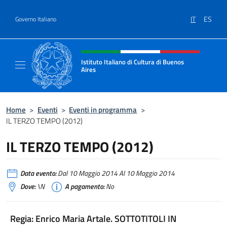
Salta al contenuto
IT
ES
Governo Italiano
Intestazione sito, social e menù
Istituto Italiano di Cultura di Buenos
Aires
Il sito ufficiale dell'Istituto Italiano di Cult
Home
>
Eventi
>
Eventi in programma
>
IL TERZO TEMPO (2012)
IL TERZO TEMPO (2012)
Data evento:
Dal 10 Maggio 2014 Al 10 Maggio 2014
Dove:
\N
A pagamento:
No
Regia: Enrico Maria Artale. SOTTOTITOLI IN