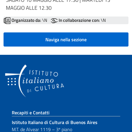
MAGGIO ALLE 12.30
Organizzato da:
\N
In collaborazione con:
\N
Naviga nella sezione
Sezione footer
Recapiti e Contatti
Istituto Italiano di Cultura di Buenos Aires
M.T. de Alvear 1119 – 3º piano