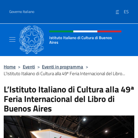
Salta al contenuto
IT
ES
Governo Italiano
Intestazione sito, social e menù
Istituto Italiano di Cultura di Buenos
Aires
Il sito ufficiale dell'Istituto Italiano di Cult
Home
>
Eventi
>
Eventi in programma
>
L’Istituto Italiano di Cultura alla 49ª Feria Internacional del Libro...
L’Istituto Italiano di Cultura alla 49ª
Feria Internacional del Libro di
Buenos Aires