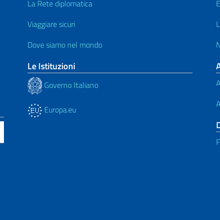
La Rete diplomatica
E
Viaggiare sicuri
L
Dove siamo nel mondo
N
Le Istituzioni
A
Governo Italiano
A
Europa.eu
F