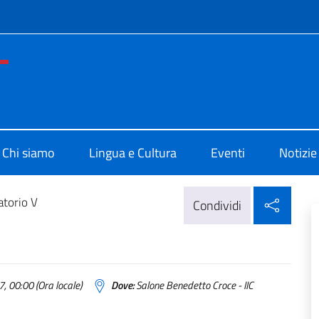
e menù
o di Cultura di Buenos Aires
Chi siamo
Lingua e Cultura
Eventi
Notizie
Condi
atorio V
Condividi
, 00:00 (Ora locale)
Dove:
Salone Benedetto Croce - IIC