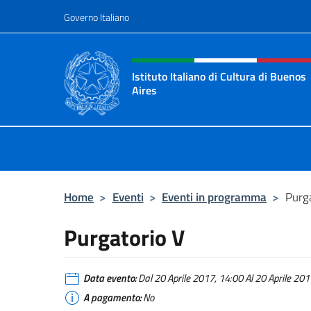
Salta al contenuto
Governo Italiano
Intestazione sito, social 
Istituto Italiano di Cultura di Buenos
Aires
Il sito ufficiale dell'Istituto Italian
Home
>
Eventi
>
Eventi in programma
>
Purg
Purgatorio V
Data evento:
Dal 20 Aprile 2017, 14:00 Al 20 Aprile 2017
A pagamento:
No