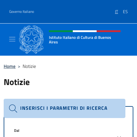
Salta al contenuto
IT
ES
Governo Italiano
Intestazione sito, social e menù
Istituto Italiano di Cultura di Buenos
Aires
Il sito ufficiale dell'Istituto Italiano di Cult
Home
>
Notizie
Notizie
INSERISCI I PARAMETRI DI RICERCA
Dal