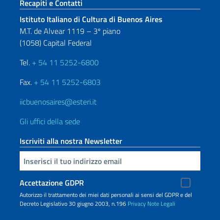
Sezione footer
Recapiti e Contatti
Istituto Italiano di Cultura di Buenos Aires
M.T. de Alvear 1119 – 3º piano
(1058) Capital Federal
Tel.
+ 54 11 5252-6800
Fax.
+ 54 11 5252-6803
iicbuenosaires@esteri.it
Gli uffici della sede
Iscriviti alla nostra Newsletter
Inserisci la tua email
Accettazione GDPR
Autorizzo il trattamento dei miei dati personali ai sensi del GDPR e del
Decreto Legislativo 30 giugno 2003, n.196
Privacy
Note Legali