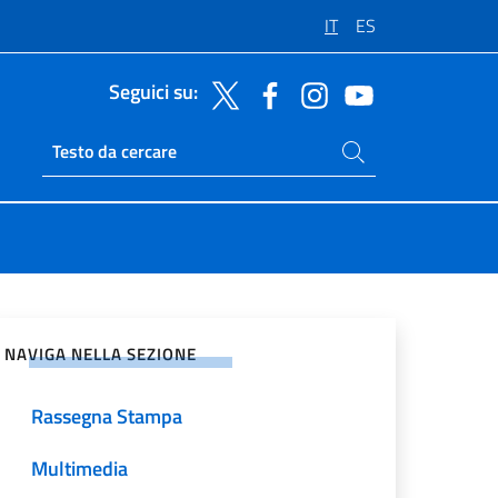
IT
ES
Seguici su:
Cerca nel sito
Ricerca sito live
vidi sui Social Network
NAVIGA NELLA SEZIONE
Rassegna Stampa
Multimedia