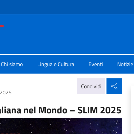
e menù
o di Cultura di Buenos Aires
Chi siamo
Lingua e Cultura
Eventi
Notizie
Condi
Condividi
M 2025
taliana nel Mondo – SLIM 2025