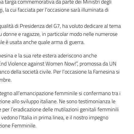
 una targa commemorativa da parte dei Ministri degli
i, la cui facciata per l’occasione sarà illuminata di
n qualità di Presidenza del G7, ha voluto dedicare al tema
su donne e ragazze, in particolar modo nelle numerose
uale è usata anche quale arma di guerra.
arnesina e la sua rete estera aderiscono anche
 End Violence against Women Now!”, promossa da UN
anco della società civile. Per l’occasione la Farnesina si
embre.
ostegno all’emancipazione femminile si confermano tra i
razione allo sviluppo italiane. Ne sono testimonianza le
er l’eradicazione delle mutilazioni genitali femminili
vedono l’Italia in prima linea, e il nostro impegno
zione Femminile.