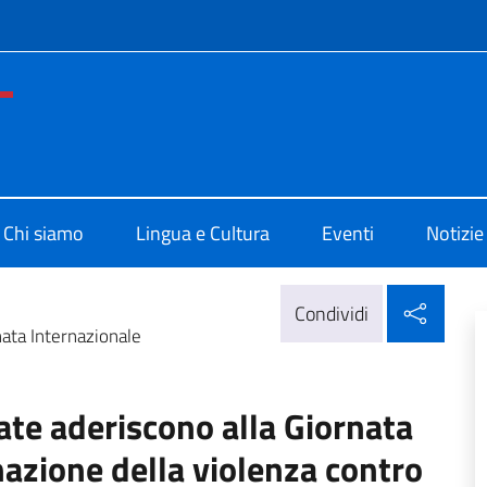
e menù
o di Cultura di Buenos Aires
Chi siamo
Lingua e Cultura
Eventi
Notizie
Condi
Condividi
nata Internazionale
ate aderiscono alla Giornata
nazione della violenza contro