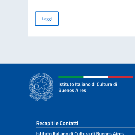
Marco Misciagna al VI Festival Filarmónico de
Leggi
Istituto Italiano di Cultura di
Buenos Aires
Sezione footer
Recapiti e Contatti
Istituto Italiano di Cultura di Buenos Aires