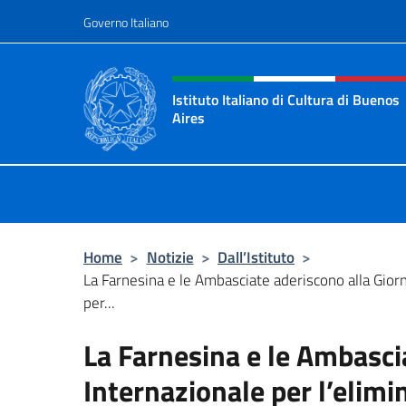
Salta al contenuto
Governo Italiano
Intestazione sito, social 
Istituto Italiano di Cultura di Buenos
Aires
Il sito ufficiale dell'Istituto Italian
Home
>
Notizie
>
Dall’Istituto
>
La Farnesina e le Ambasciate aderiscono alla Gior
per...
La Farnesina e le Ambasci
Internazionale per l’elimi