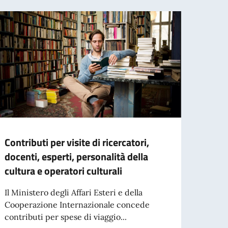
Contributi per visite di ricercatori,
I fin
docenti, esperti, personalità della
È stat
cultura e operatori culturali
edizi
le sei.
Il Ministero degli Affari Esteri e della
Cooperazione Internazionale concede
contributi per spese di viaggio...