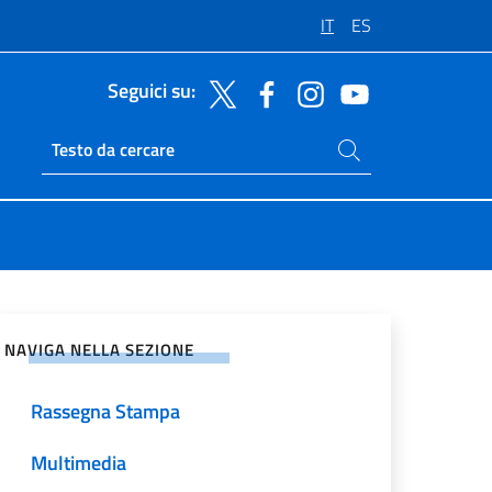
IT
ES
Seguici su:
Cerca nel sito
Ricerca sito live
vidi sui Social Network
NAVIGA NELLA SEZIONE
Rassegna Stampa
Multimedia