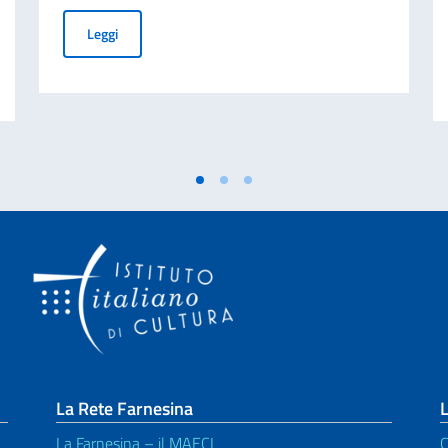
SGUARDI D’AUTORE. Ciclo di cinema nell’IIC
Leggi
lla Biennale del Chaco 2026
La Rete Farnesina
L
La Farnesina – il MAECI
C