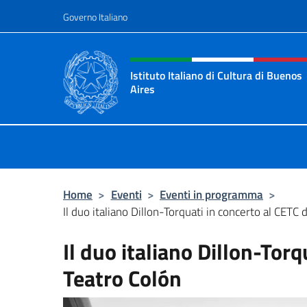
Salta al contenuto
Governo Italiano
Intestazione sito, social 
Istituto Italiano di Cultura di Buenos
Aires
Il sito ufficiale dell'Istituto Italian
Home
>
Eventi
>
Eventi in programma
>
Il duo italiano Dillon-Torquati in concerto al CETC d
Il duo italiano Dillon-Torq
Teatro Colón