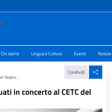
e menù
o di Cultura di Buenos Aires
Chi siamo
Lingua e Cultura
Eventi
Notizie
Condi
Condividi
el Teatro...
uati in concerto al CETC del