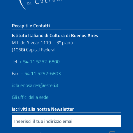
Sezione footer
Recapiti e Contatti
Istituto Italiano di Cultura di Buenos Aires
M.T. de Alvear 1119 – 3º piano
(1058) Capital Federal
Tel.
+ 54 11 5252-6800
Fax.
+ 54 11 5252-6803
iicbuenosaires@esteri.it
Gli uffici della sede
Iscriviti alla nostra Newsletter
Inserisci la tua email