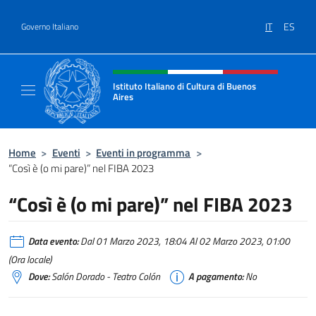
Salta al contenuto
IT
ES
Governo Italiano
Intestazione sito, social e menù
Istituto Italiano di Cultura di Buenos
Aires
Il sito ufficiale dell'Istituto Italiano di Cult
Home
>
Eventi
>
Eventi in programma
>
“Così è (o mi pare)” nel FIBA 2023
“Così è (o mi pare)” nel FIBA 2023
Data evento:
Dal 01 Marzo 2023, 18:04 Al 02 Marzo 2023, 01:00
(Ora locale)
Dove:
Salón Dorado - Teatro Colón
A pagamento:
No